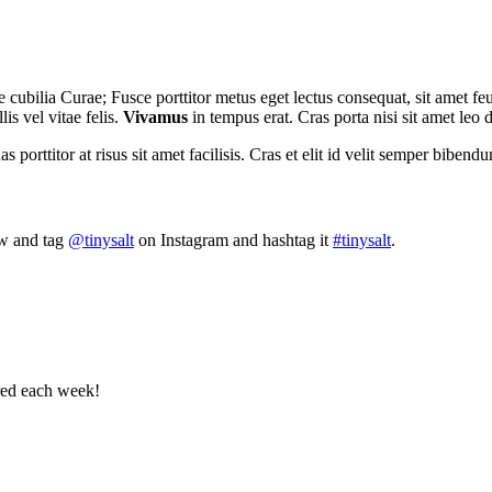
 cubilia Curae; Fusce porttitor metus eget lectus consequat, sit amet feu
is vel vitae felis.
Vivamus
in tempus erat. Cras porta nisi sit amet leo 
orttitor at risus sit amet facilisis. Cras et elit id velit semper bibendu
ow and tag
@tinysalt
on Instagram and hashtag it
#tinysalt
.
ered each week!